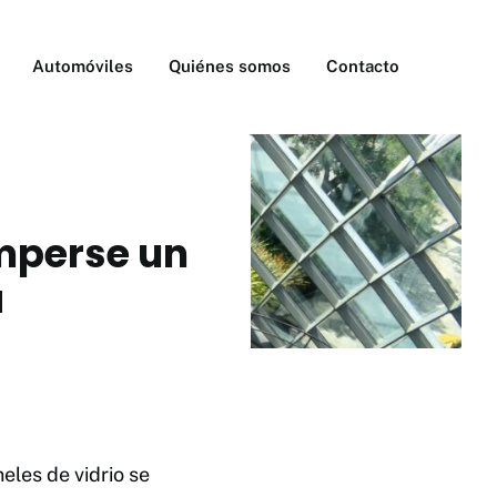
Automóviles
Quiénes somos
Contacto
mperse un
a
les de vidrio se