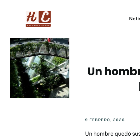
Saltar
al
Noti
contenido
Un hombr
9 FEBRERO, 2026
Un hombre quedó susp