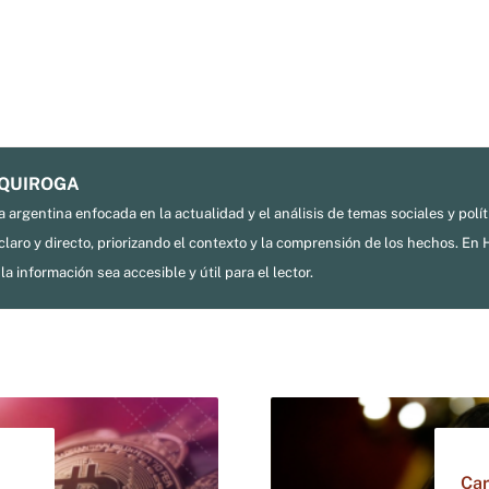
 QUIROGA
a argentina enfocada en la actualidad y el análisis de temas sociales y polí
laro y directo, priorizando el contexto y la comprensión de los hechos. En 
la información sea accesible y útil para el lector.
Car