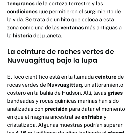
tempranos
de la corteza terrestre y las
condiciones
que permitieron el surgimiento de
la vida. Se trata de un hito que coloca a esta
zona como una de las
ventanas
más antiguas a
la
historia
del planeta.
La ceinture de roches vertes de
Nuvvuagittuq bajo la lupa
El foco científico está en la llamada
ceinture
de
rocas verdes de
Nuvvuagittuq
, un afloramiento
costero en la bahía de Hudson. Allí, lavas
grises
bandeadas y rocas químicas marinas han sido
analizadas con
precisión
para datar el momento
en que el magma ancestral se
enfriaba
y
cristalizaba. Algunas muestras podrían superar
los
4,16
mil millones de años, batiendo el
récord