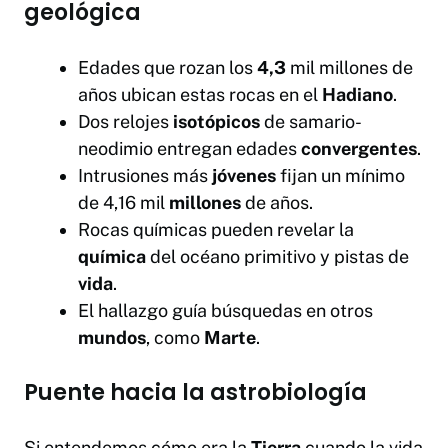
geológica
Edades que rozan los
4,3
mil millones de
años ubican estas rocas en el
Hadiano
.
Dos relojes
isotópicos
de samario-
neodimio entregan edades
convergentes
.
Intrusiones más
jóvenes
fijan un mínimo
de 4,16 mil
millones
de años.
Rocas químicas pueden revelar la
química
del océano primitivo y pistas de
vida
.
El hallazgo guía búsquedas en otros
mundos
, como
Marte
.
Puente hacia la astrobiología
Si entendemos cómo era la
Tierra
cuando la vida