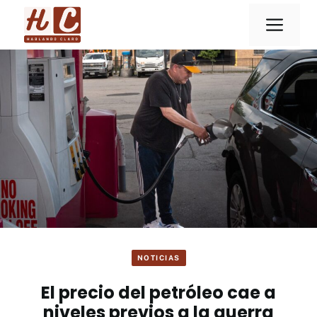
Saltar
Men
al
contenido
NOTICIAS
El precio del petróleo cae a
niveles previos a la guerra